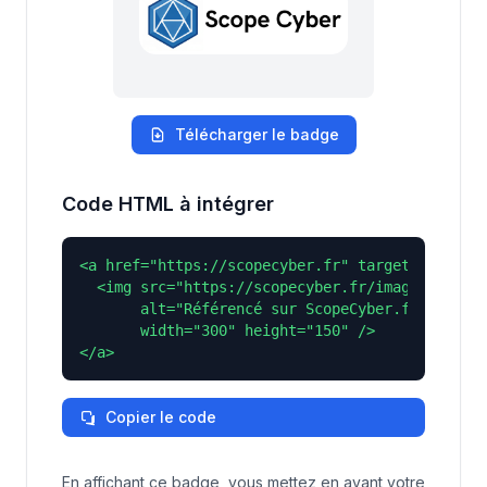
Télécharger le badge
Code HTML à intégrer
<a href="https://scopecyber.fr" target="_blank"
  <img src="https://scopecyber.fr/images/badge-
       alt="Référencé sur ScopeCyber.fr" 

       width="300" height="150" />

</a>
Copier le code
En affichant ce badge, vous mettez en avant votre