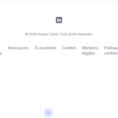
LinkedIn
©
2026
Scope Cyber. Tous droits réservés.
Ressources
Écosystème
Contact
Mentions
Politiq
s
légales
confiden