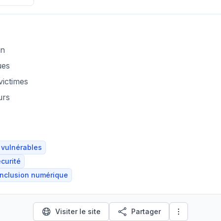
on
ues
ictimes
urs
 vulnérables
écurité
Inclusion numérique
Visiter le site
Partager