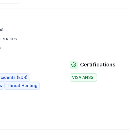
ne
menaces
e
Certifications
ncidents (EDR)
VISA ANSSI
s
Threat Hunting