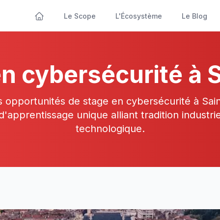
Le Scope
L'Écosystème
Le Blog
n cybersécurité à 
 opportunités de stage en cybersécurité à Sain
apprentissage unique alliant tradition industrie
technologique.