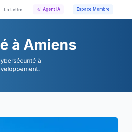
Agent IA
Espace Membre
La Lettre
té à Amiens
cybersécurité à
développement.