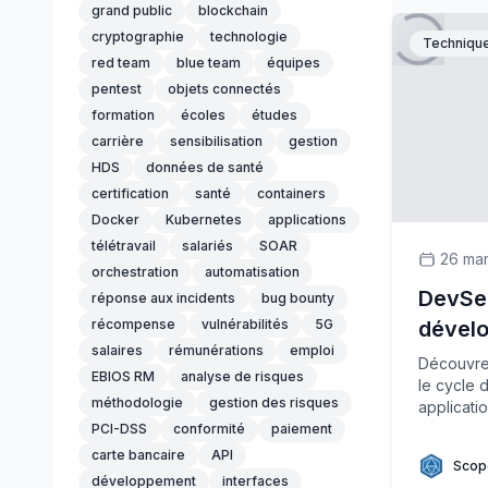
grand public
blockchain
cryptographie
technologie
Techniqu
red team
blue team
équipes
pentest
objets connectés
formation
écoles
études
carrière
sensibilisation
gestion
HDS
données de santé
certification
santé
containers
Docker
Kubernetes
applications
télétravail
salariés
SOAR
26 ma
orchestration
automatisation
DevSec
réponse aux incidents
bug bounty
récompense
vulnérabilités
5G
dével
salaires
rémunérations
emploi
Découvre
EBIOS RM
analyse de risques
le cycle 
méthodologie
gestion des risques
applicatio
PCI-DSS
conformité
paiement
carte bancaire
API
Scop
développement
interfaces