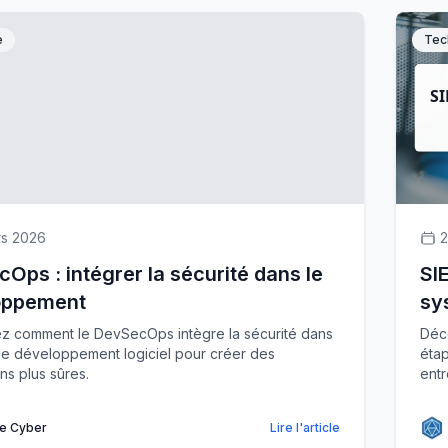
e
Tec
rs 2026
2
Ops : intégrer la sécurité dans le
SI
oppement
sy
z comment le DevSecOps intègre la sécurité dans
Déco
de développement logiciel pour créer des
étap
ns plus sûres.
entr
e Cyber
Lire l'article