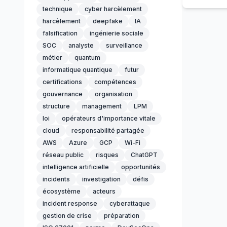
technique
cyber harcèlement
harcèlement
deepfake
IA
falsification
ingénierie sociale
SOC
analyste
surveillance
métier
quantum
informatique quantique
futur
certifications
compétences
gouvernance
organisation
structure
management
LPM
loi
opérateurs d'importance vitale
cloud
responsabilité partagée
AWS
Azure
GCP
Wi-Fi
réseau public
risques
ChatGPT
intelligence artificielle
opportunités
incidents
investigation
défis
écosystème
acteurs
incident response
cyberattaque
gestion de crise
préparation