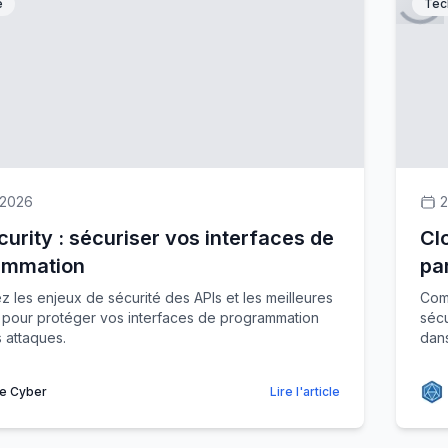
e
Tec
 2026
2
curity : sécuriser vos interfaces de
Cl
ammation
pa
 les enjeux de sécurité des APIs et les meilleures
Com
 pour protéger vos interfaces de programmation
sécu
s attaques.
dans
e Cyber
Lire l'article