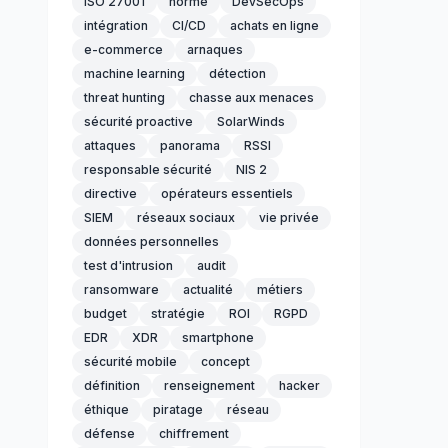
ISO 27001
norme
DevSecOps
intégration
CI/CD
achats en ligne
e-commerce
arnaques
machine learning
détection
threat hunting
chasse aux menaces
sécurité proactive
SolarWinds
attaques
panorama
RSSI
responsable sécurité
NIS 2
directive
opérateurs essentiels
SIEM
réseaux sociaux
vie privée
données personnelles
test d'intrusion
audit
ransomware
actualité
métiers
budget
stratégie
ROI
RGPD
EDR
XDR
smartphone
sécurité mobile
concept
définition
renseignement
hacker
éthique
piratage
réseau
défense
chiffrement