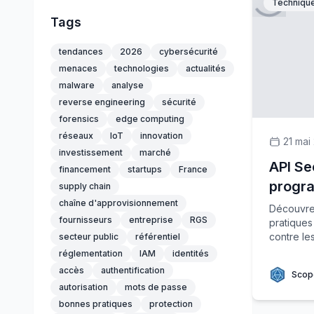
Techniqu
Tags
tendances
2026
cybersécurité
menaces
technologies
actualités
malware
analyse
reverse engineering
sécurité
forensics
edge computing
réseaux
IoT
innovation
21 mai
investissement
marché
API Se
financement
startups
France
progr
supply chain
chaîne d'approvisionnement
Découvrez
fournisseurs
entreprise
RGS
pratiques
contre le
secteur public
référentiel
réglementation
IAM
identités
accès
authentification
Scop
autorisation
mots de passe
bonnes pratiques
protection