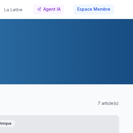
Agent IA
Espace Membre
La Lettre
7
article(s)
hnique